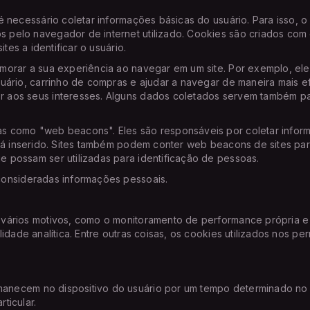
 necessário coletar informações básicas do usuário. Para isso, o 
elo navegador de internet utilizado. Cookies são criados com o 
tes a identificar o usuário.
morar a sua experiência ao navegar em um site. Por exemplo, ele
uário, carrinho de compras e ajudar a navegar de maneira mais e
 aos seus interesses. Alguns dados coletados servem também pa
 como "web beacons". Eles são responsáveis por coletar informa
stá inserido. Sites também podem conter web beacons de sites pa
 possam ser utilizadas para identificação de pessoas.
consideradas informações pessoais.
vários motivos, como o monitoramento de performance própria e m
idade analítica. Entre outras coisas, os cookies utilizados nos pe
anecem no dispositivo do usuário por um tempo determinado no 
rticular.