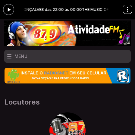
JHONATAS GONÇALVES das 22:00 às 00:00
THE MUSIC OF TIME com JH
MENU
Locutores