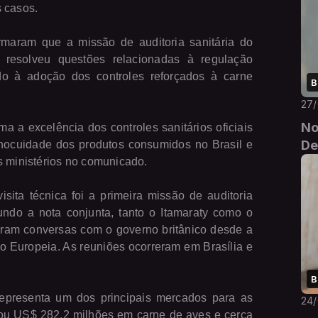
 casos.
ormaram que a missão de auditoria sanitária do
l resolveu questões relacionadas à regulação
ado à adoção dos controles reforçados à carne
B
27
No
ma a excelência dos controles sanitários oficiais
De
inocuidade dos produtos consumidos no Brasil e
s ministérios no comunicado.
ita técnica foi a primeira missão de auditoria
gundo a nota conjunta, tanto o Itamaraty como o
veram conversas com o governo britânico desde a
o Europeia. As reuniões ocorreram em Brasília e
B
epresenta um dos principais mercados para as
24
rtou US$ 282,2 milhões em carne de aves e cerca