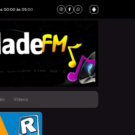
5:00
ato
Vídeos