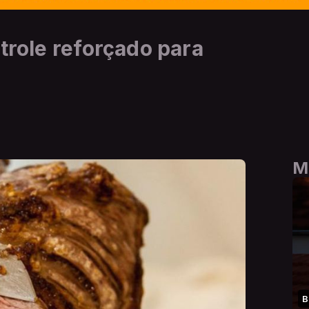
trole reforçado para
M
B