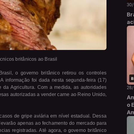
30
Br
ac
nicos britânicos ao Brasil
sil, o governo britânico retirou os controles
B
 A informação foi dada nesta segunda-feira (17)
e da Agricultura. Com a medida, as autoridades
28
presas autorizadas a vender carne ao Reino Unido,
Am
o 
Am
asos de gripe aviária em nível estadual. Dessa
l levarão apenas ao fechamento do mercado para
ias registradas. Até agora, o governo britânico