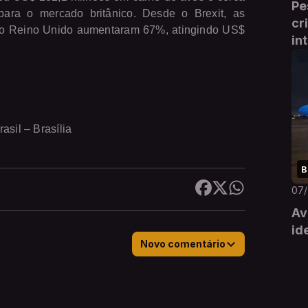
Pe
ara o mercado britânico. Desde o Brexit, as
cr
a o Reino Unido aumentaram 67%, atingindo US$
in
asil – Brasília
B
07
Av
id
Novo comentário