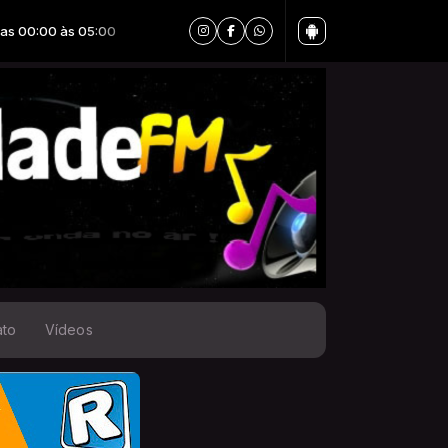
00
ato
Vídeos