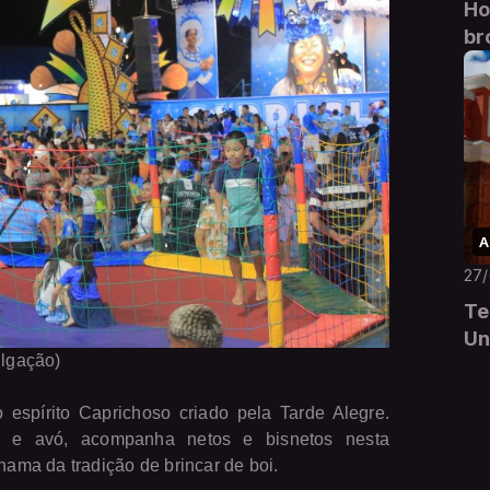
Ho
br
A
27
Te
Un
ulgação)
espírito Caprichoso criado pela Tarde Alegre.
 e avó, acompanha netos e bisnetos nesta
ma da tradição de brincar de boi.