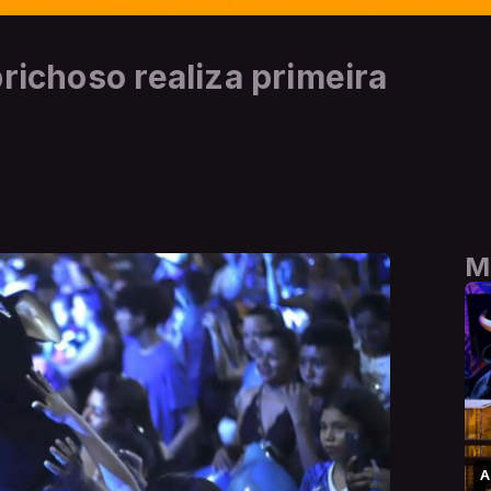
richoso realiza primeira
M
A