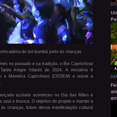
07
Um
Pa
 brincadeira do boi-bumbá junto às crianças
rmes no passado e na tradição, o Boi Caprichoso
A
Tarde Alegre Infantil de 2024. A iniciativa é
ão e Memória Caprichoso (CEDEM) e reúne a
04
.
Fe
al
iançada azulada aconteceu no Dia das Mães e
em
zul e branca. O objetivo do projeto e manter a
às crianças, futuro dessa manifestação cultural