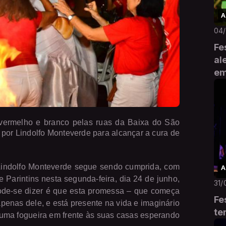
A
04
Fe
al
em
i vermelho e branco pelas ruas da Baixa do São
por Lindolfo Monteverde para alcançar a cura de
 Lindolfo Monteverde segue sendo cumprida, com
A
Parintins nesta segunda-feira, dia 24 de junho,
31/
ode-se dizer é que esta promessa – que começa
Fe
apenas dele, e está presente na vida e imaginário
te
uma fogueira em frente às suas casas esperando