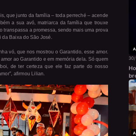
, que junto da família – toda perreché – acende
m a sua avó, matriarca da família que trouxe
nto transpassa a promessa, sendo mais uma prova
i da Baixa do São José.
A
nha vó, que nos mostrou o Garantido, esse amor.
30
or amor ao Garantido e em memória dela. Só quem
oi, de ter certeza que ele faz parte do nosso
Ho
mor”, afirmou Lilian.
br
A