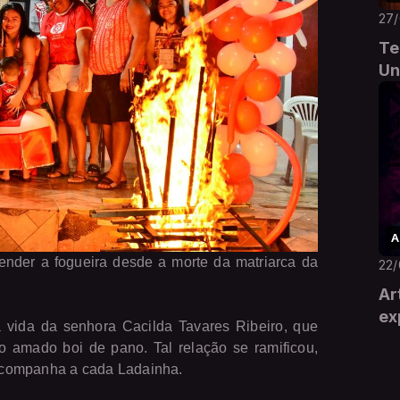
27
Te
Un
A
ender a fogueira desde a morte da matriarca da
22
Ar
ex
vida da senhora Cacilda Tavares Ribeiro, que
amado boi de pano. Tal relação se ramificou,
e acompanha a cada Ladainha.