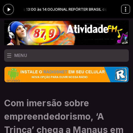
NES das 13:00 às 14:00
JORNAL REPÓRTER BRASIL com LÉO NUNES das 1
MENU
Com imersão sobre
empreendedorismo, ‘A
Trinca’ chega a Manaus em