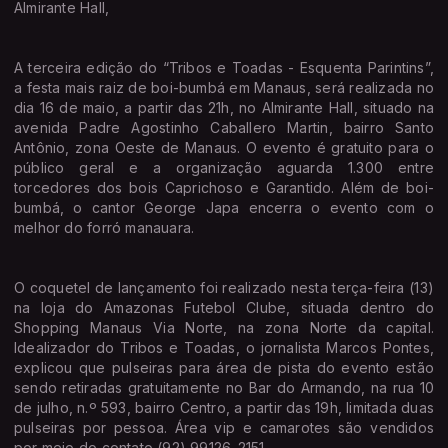
Almirante Hall,
A terceira edição do “Tribos e Toadas - Esquenta Parintins”,
a festa mais raiz de boi-bumbá em Manaus, será realizada no
dia 16 de maio, a partir das 21h, no Almirante Hall, situado na
avenida Padre Agostinho Caballero Martin, bairro Santo
Antônio, zona Oeste de Manaus. O evento é gratuito para o
público geral e a organização aguarda 1.300 entre
torcedores dos bois Caprichoso e Garantido. Além de boi-
bumbá, o cantor George Japa encerra o evento com o
melhor do forró manauara.
O coquetel de lançamento foi realizado nesta terça-feira (13)
na loja do Amazonas Futebol Clube, situada dentro do
Shopping Manaus Via Norte, na zona Norte da capital.
Idealizador do Tribos e Toadas, o jornalista Marcos Pontes,
explicou que pulseiras para área de pista do evento estão
sendo retiradas gratuitamente no Bar do Armando, na rua 10
de julho, n.º 593, bairro Centro, a partir das 19h, limitada duas
pulseiras por pessoa. Área vip e camarotes são vendidos
por meio do contato (92) 99126-2151.