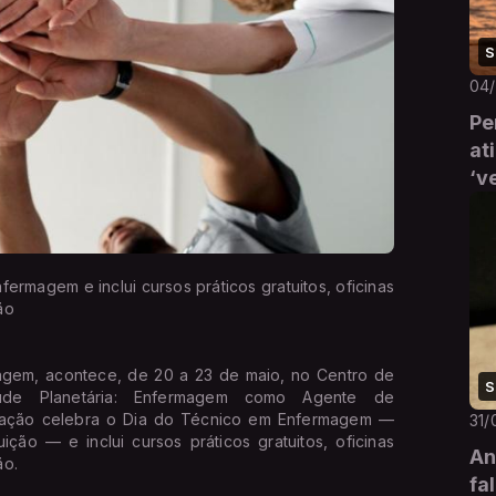
S
04
Pe
at
‘v
rmagem e inclui cursos práticos gratuitos, oficinas
ão
magem, acontece, de 20 a 23 de maio, no Centro de
S
úde Planetária: Enfermagem como Agente de
amação celebra o Dia do Técnico em Enfermagem —
31/
ção — e inclui cursos práticos gratuitos, oficinas
An
ão.
fa