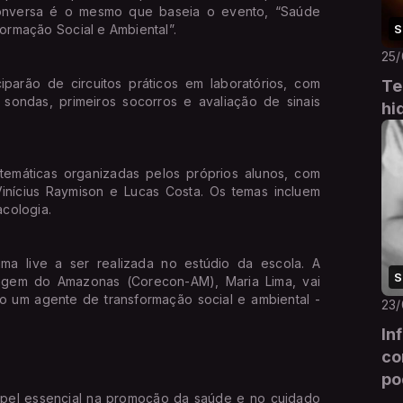
conversa é o mesmo que baseia o evento, “Saúde
S
ormação Social e Ambiental”.
25
iparão de circuitos práticos em laboratórios, com
Te
ondas, primeiros socorros e avaliação de sinais
hi
s temáticas organizadas pelos próprios alunos, com
Vinícius Raymison e Lucas Costa. Os temas incluem
acologia.
ma live a ser realizada no estúdio da escola. A
S
agem do Amazonas (Corecon-AM), Maria Lima, vai
o um agente de transformação social e ambiental -
23
In
co
po
el essencial na promoção da saúde e no cuidado