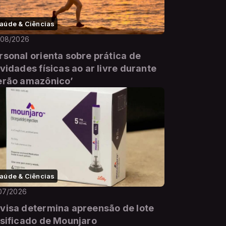
aúde & Ciências
/08/2026
rsonal orienta sobre prática de
ividades físicas ao ar livre durante
erão amazônico’
aúde & Ciências
07/2026
visa determina apreensão de lote
lsificado de Mounjaro