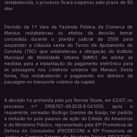
restabelecida, o processo ficará suspenso pelo prazo de 90
dias
Decisão da 1.ª Vara da Fazenda Pública da Comarca de
Manaus restabeleceu os efeitos da decisão liminar
concedida durante o plantão judicial de 21/06 para
suspender a cláusula sexta do Termo de Ajustamento de
Conduta (TAC) que estabeleceu a obrigação do Instituto
Municipal de Mobilidade Urbana (IMMU) de adotar as
medidas para a implantação do pagamento eletrônico para
as passagens nos coletivos urbanos de Manaus. Desta
forma, fica restabelecido o pagamento em dinheiro da
passagem no transporte coletivo da capital.
A decisão foi proferida pelo juiz Ronnie Stone, em 02/07, no
processo n.º 0168767-49.2025.8.04.1000, após o
requerente, vereador Rodrigo Guedes de Araújo, ter pedido
a inclusão no polo passivo da ação do Estado do Amazonas
e do Ministério Público, representado pela 81ª Promotoria de
Defesa do Consumidor (PRODECON) e 61ª Promotoria de
Justiça e Controle Externo da Atividade Policial (PROCEAP),