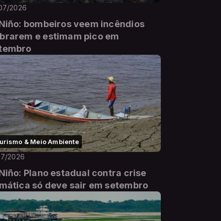
07/2026
 Niño: bombeiros veem incêndios
brarem e estimam pico em
tembro
urismo & Meio Ambiente
07/2026
 Niño: Plano estadual contra crise
imática só deve sair em setembro