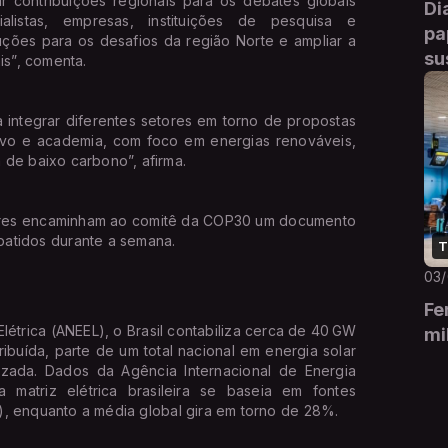
r contribuições regionais para os debates globais
Di
listas, empresas, instituições de pesquisa e
pa
uções para os desafios da região Norte e ampliar a
su
is”, comenta.
tegrar diferentes setores em torno de propostas
tivo e academia, com foco em energias renováveis,
 de baixo carbono”, afirma.
s encaminham ao comitê da COP30 um documento
batidos durante a semana.
T
03
Fe
ica (ANEEL), o Brasil contabiliza cerca de 40 GW
mi
ibuída, parte de um total nacional em energia solar
izada. Dados da Agência Internacional de Energia
matriz elétrica brasileira se baseia em fontes
sa), enquanto a média global gira em torno de 28%.