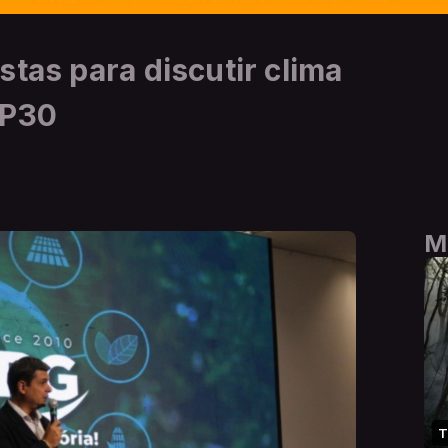
stas para discutir clima
OP30
M
T