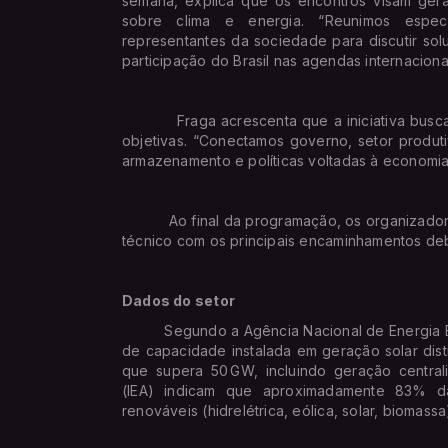
semana, explica que os encontros visam gera
sobre clima e energia. “Reunimos especia
representantes da sociedade para discutir sol
participação do Brasil nas agendas internaciona
Fraga acrescenta que a iniciativa busca in
objetivas. “Conectamos governo, setor produ
armazenamento e políticas voltadas à economia
Ao final da programação, os organizadore
técnico com os principais encaminhamentos de
Dados do setor
Segundo a Agência Nacional de Energia Elétr
de capacidade instalada em geração solar distr
que supera 50 GW, incluindo geração central
(IEA) indicam que aproximadamente 83% da 
renováveis (hidrelétrica, eólica, solar, biomas