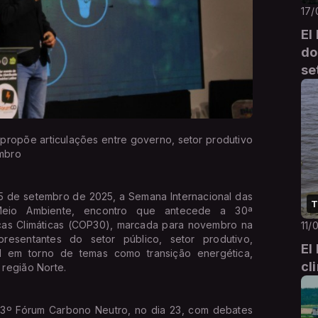
17/
El
do
se
propõe articulações entre governo, setor produtivo
embro
e setembro de 2025, a Semana Internacional das
T
 Meio Ambiente, encontro que antecede a 30ª
as Climáticas (COP30), marcada para novembro na
11/
resentantes do setor público, setor produtivo,
El
l em torno de temas como transição energética,
cl
região Norte.
órum Carbono Neutro, no dia 23, com debates