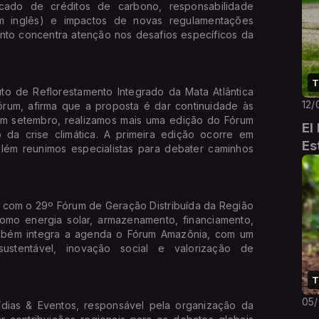
cado de créditos de carbono, responsabilidade
em inglês) e impactos de novas regulamentações
ento concentra atenção nos desafios específicos da
T
de Reflorestamento Integrado da Mata Atlântica
12/
fórum, afirma que a proposta é dar continuidade às
“Em setembro, realizamos mais uma edição do Fórum
El
da crise climática. A primeira edição ocorre em
Es
ém reunimos especialistas para debater caminhos
 o 29º Fórum de Geração Distribuída da Região
omo energia solar, armazenamento, financiamento,
Também integra a agenda o Fórum Amazônia, com um
ustentável, inovação social e valorização de
T
05
& Eventos, responsável pela organização da