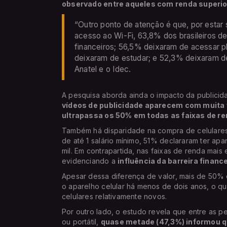
observado entre aqueles com renda superior
“Outro ponto de atenção é que, por estar 
acesso ao Wi-Fi, 63,8% dos brasileiros de
financeiros; 56,5% deixaram de acessar 
deixaram de estudar; e 52,3% deixaram d
Anatel e o Idec.
A pesquisa aborda ainda o impacto da publici
vídeos de publicidade aparecem com muita 
ultrapassa os 50% em todas as faixas de re
Também há disparidade na compra de celulares 
de até 1 salário mínimo, 51% declararam ter apa
mil. Em contrapartida, nas faixas de renda mai
evidenciando a
influência da barreira finan
Apesar dessa diferença de valor, mais de 50% 
o aparelho celular há menos de dois anos, o q
celulares relativamente novos.
Por outro lado, o estudo revela que entre as 
ou portátil,
quase metade (47,3%) informou qu