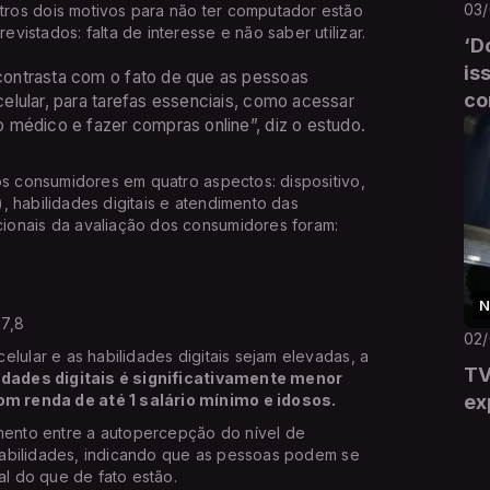
03
utros dois motivos para não ter computador estão
istados: falta de interesse e não saber utilizar.
‘D
is
ontrasta com o fato de que as pessoas
co
elular, para tarefas essenciais, como acessar
 médico e fazer compras online”, diz o estudo.
os consumidores em quatro aspectos: dispositivo,
l), habilidades digitais e atendimento das
ionais da avaliação dos consumidores foram:
N
7,8
02
lular e as habilidades digitais sejam elevadas, a
TV
idades digitais é significativamente menor
m renda de até 1 salário mínimo e idosos.
ex
ento entre a autopercepção do nível de
s habilidades, indicando que as pessoas podem se
al do que de fato estão.