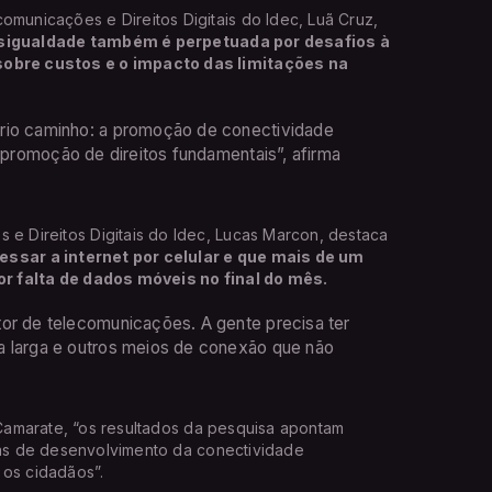
unicações e Direitos Digitais do Idec, Luã Cruz,
sigualdade também é perpetuada por desafios à
bre custos e o impacto das limitações na
ário caminho: a promoção de conectividade
a promoção de direitos fundamentais”, afirma
 Direitos Digitais do Idec, Lucas Marcon, destaca
essar a internet por celular e que mais de um
r falta de dados móveis no final do mês.
tor de telecomunicações. A gente precisa ter
a larga e outros meios de conexão que não
a Camarate, “os resultados da pesquisa apontam
icas de desenvolvimento da conectividade
s os cidadãos”.