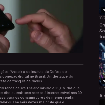
N
31/
Ch
So
tr
ões (Anatel) e do Instituto de Defesa de
 conexão digital no Brasil
. Um destaque do
alta de franquia de dados.
N
m renda de até 1 salário mínimo e 35,6% das que
08
ete dias ou mais sem acesso à internet móvel nos 30
Ai
rava para os consumidores de menor renda:
valor quase seis vezes maior do que o