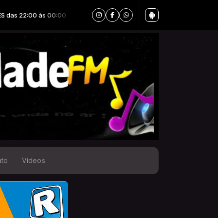
às 00:00
ato
Vídeos