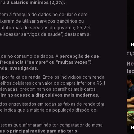
 a 3 salários mínimos (2,2%).
sem a franquia de dados no celular e sem
ixaram de utilizar serviços bancários ou
plataformas de serviços do governo; 55,2%
e acessar serviços de saúde”, destacam a
N
01/
dade no consumo de dados. A
percepção de que
frequência (“sempre” ou “muitas vezes”)
Re
nda investigadas
.
is
por faixa de renda. Entre os indivíduos com renda
relhos celulares com valor de compra inferior a RS 1
s elevadas, predominam os aparelhos mais caros,
ceira no acesso a dispositivos mais modernos
.
dos entrevistados em todas as faixas de renda têm
ue indica que a maioria da população dispõe de
pessoas que afirmaram não ter computador de mesa
N
e o principal motivo para não ter o