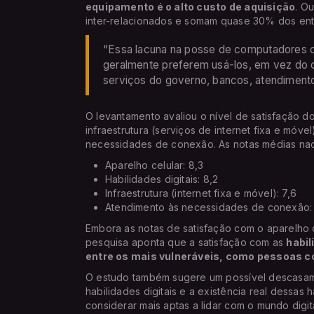
equipamento é o alto custo de aquisição
. O
inter-relacionados e somam quase 30% dos entrev
“Essa lacuna na posse de computadores c
geralmente preferem usá-los, em vez do c
serviços do governo, bancos, atendimento
O levantamento avaliou o nível de satisfação d
infraestrutura (serviços de internet fixa e móve
necessidades de conexão. As notas médias nac
Aparelho celular: 8,3
Habilidades digitais: 8,2
Infraestrutura (internet fixa e móvel): 7,6
Atendimento às necessidades de conexão: 
Embora as notas de satisfação com o aparelho ce
pesquisa aponta que a satisfação com as
habil
entre os mais vulneráveis, como pessoas co
O estudo também sugere um possível descasam
habilidades digitais e a existência real dessa
considerar mais aptas a lidar com o mundo digit