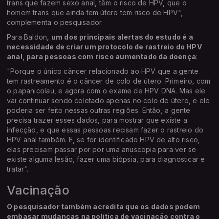
trans que fazem sexo anal, têm o risco de HPV, que o
homem trans que ainda tem útero tem risco de HPV",
complementa o pesquisador.
Para Baldon,
um dos principais alertas do estudo é a
necessidade de criar um protocolo de rastreio do HPV
anal, para pessoas com risco aumentado da doença
:
"Porque o único câncer relacionado ao HPV que a gente
tem rastreamento é o câncer de colo de útero. Primeiro, com
o papanicolau, e agora com o exame de HPV DNA. Mas ele
vai continuar sendo coletado apenas no colo de útero, e ele
poderia ser feito nessas outras regiões. Então, a gente
precisa trazer esses dados, para mostrar que existe a
infecção, e que essas pessoas recisam fazer o rastreio do
HPV anal também. E, se for identificado HPV de alto risco,
elas precisam passar por por uma anuscopia para ver se
existe alguma lesão, fazer uma biópsia, para diagnosticar e
tratar".
Vacinação
O pesquisador também acredita que os dados podem
embasar mudanças na política de vacinação contra o