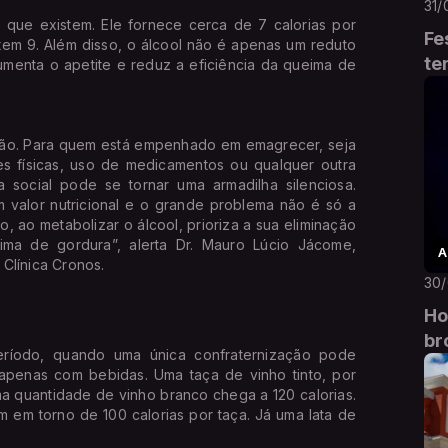
31/
s que existem. Ele fornece cerca de 7 calorias por
Fe
em 9. Além disso, o álcool não é apenas um reduto
te
aumenta o apetite e reduz a eficiência da queima de
vilão. Para quem está empenhado em emagrecer, seja
des físicas, uso de medicamentos ou qualquer outra
 social pode se tornar uma armadilha silenciosa.
m valor nutricional e o grande problema não é só a
o, ao metabolizar o álcool, prioriza a sua eliminação
ima de gordura”, alerta Dr. Mauro Lúcio Jácome,
A
 Clínica Cronos.
30
Ho
br
eríodo, quando uma única confraternização pode
s apenas com bebidas. Uma taça de vinho tinto, por
a quantidade de vinho branco chega a 120 calorias.
 em torno de 100 calorias por taça. Já uma lata de