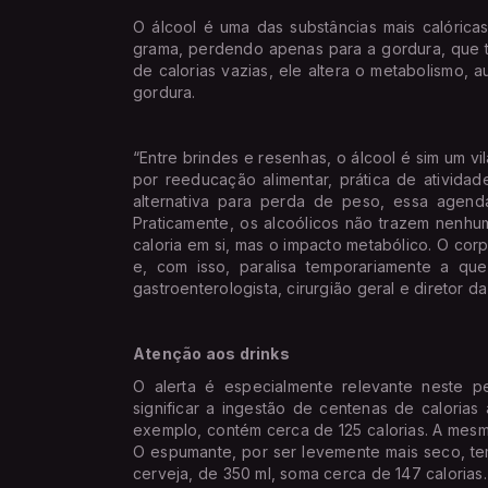
O álcool é uma das substâncias mais calórica
grama, perdendo apenas para a gordura, que t
de calorias vazias, ele altera o metabolismo, 
gordura.
“Entre brindes e resenhas, o álcool é sim um 
por reeducação alimentar, prática de ativida
alternativa para perda de peso, essa agenda
Praticamente, os alcoólicos não trazem nenhu
caloria em si, mas o impacto metabólico. O corp
e, com isso, paralisa temporariamente a que
gastroenterologista, cirurgião geral e diretor da
Atenção aos drinks
O alerta é especialmente relevante neste p
significar a ingestão de centenas de caloria
exemplo, contém cerca de 125 calorias. A mesm
O espumante, por ser levemente mais seco, tem
cerveja, de 350 ml, soma cerca de 147 calorias.