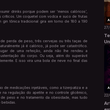
nsumir drinks porque podem ser ‘menos calóricos’,
s críticos. Um coquetel com vodca e suco de frutas
A
 gin tônica tradicional gira em torno de 180 a 190
27
Te
de perda de peso, três cervejas ou três taças de
Un
uralmente já é calórico, já pode ser catastrófico.
ugar de uma refeição, ainda não lhe rendeu a
sustentação do corpo. Ou seja, além do superávit
ntemente. E isso vira uma bola de neve no final das
ão de medicações injetáveis, como a tizerpatiza e a
A
e na regulação do apetite e no controle glicêmico,
22
 de peso e no tratamento da obesidade, mas tudo
 bebidas.
Ar
ex