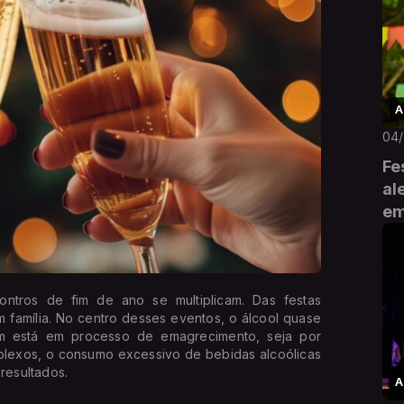
A
04
Fe
al
em
ntros de fim de ano se multiplicam. Das festas
em família. No centro desses eventos, o álcool quase
m está em processo de emagrecimento, seja por
plexos, o consumo excessivo de bebidas alcoólicas
resultados.
A