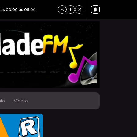
:00
ato
Vídeos