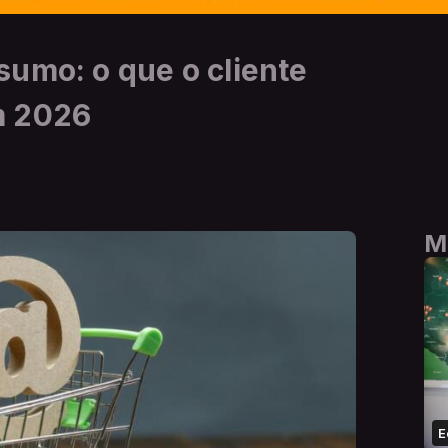
umo: o que o cliente
m 2026
M
E