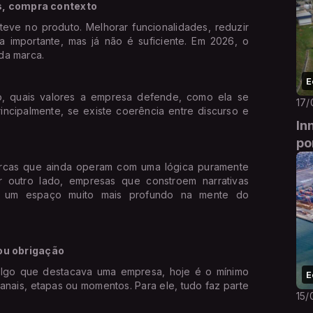
s, compra contexto
eve no produto. Melhorar funcionalidades, reduzir
nua importante, mas já não é suficiente. Em 2026, o
da marca.
E
o, quais valores a empresa defende, como ela se
17/
incipalmente, se existe coerência entre discurso e
In
po
arcas que ainda operam com uma lógica puramente
r outro lado, empresas que constroem narrativas
ar um espaço muito mais profundo na mente do
rou obrigação
algo que destacava uma empresa, hoje é o mínimo
E
anais, etapas ou momentos. Para ele, tudo faz parte
15/