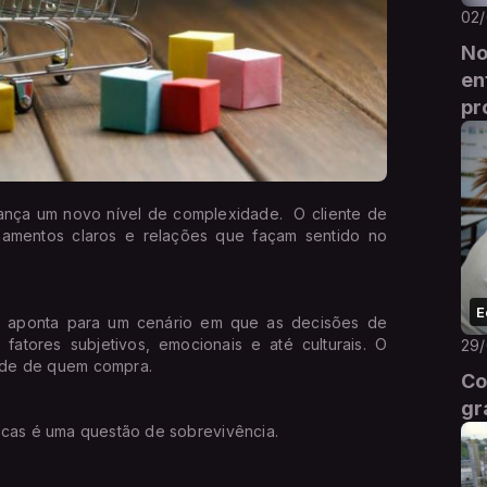
02
No
en
pr
nça um novo nível de complexidade. O cliente de
namentos claros e relações que façam sentido no
E
 aponta para um cenário em que as decisões de
fatores subjetivos, emocionais e até culturais. O
29
ade de quem compra.
Co
gr
rcas é uma questão de sobrevivência.