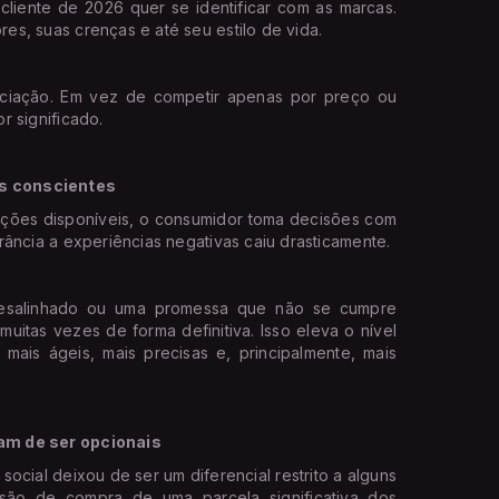
cliente de 2026 quer se identificar com as marcas.
s, suas crenças e até seu estilo de vida.
nciação. Em vez de competir apenas por preço ou
r significado.
s conscientes
pções disponíveis, o consumidor toma decisões com
rância a experiências negativas caiu drasticamente.
esalinhado ou uma promessa que não se cumpre
muitas vezes de forma definitiva. Isso eleva o nível
mais ágeis, mais precisas e, principalmente, mais
am de ser opcionais
ocial deixou de ser um diferencial restrito a alguns
isão de compra de uma parcela significativa dos