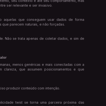
mento, seu contexto e até seu comportamento, mas
ntre ser relevante e ser invasivo.
ão aquelas que conseguem usar dados de forma
as que parecem naturais, e não forçadas.
de. Não se trata apenas de coletar dados, e sim de
alor
umanas, menos genéricas e mais conectadas com a
com clareza, que assumem posicionamentos e que
ciso produzir conteúdo com intenção.
icidade twist se torna uma parceira próxima das