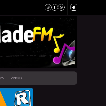
ato
Vídeos