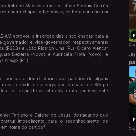
refeito de Manaus e ex-secretário Serafim Corrêa
utras quatro chapas adversárias, embora contem com
.
P
ALE-AM aprovou a inscrição das cinco chapas para a
 a governador e vice-governador, respectivamente:
05
os (PSDB) e João Ricardo Lima (PL), Cícero Alencar
Ju
usto Bezerra (Novo) e Audricléa Frota (Novo), e
s Araújo (PT).
pa
por parte dos diretórios dos partidos de alguns
rou com pedido de impugnação à chapa de Sérgio
ura se tratou de um ato unilateral e juridicamente
aniel Fabiano e Daiane de Jesus, destacando que
P
constitui impedimento para o reconhecimento de
as em nome do partido"
05