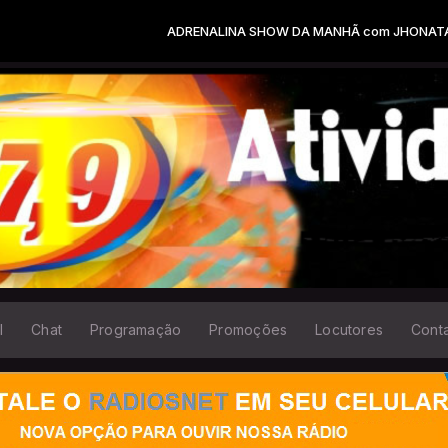
ADRENALINA SHOW DA MANHÃ com JHONATAS GONÇALVES das 
l
Chat
Programação
Promoções
Locutores
Cont