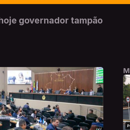
hoje governador tampão
M
P