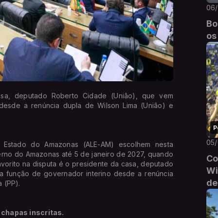
06
Bo
os
asa, deputado Roberto Cidade (União), que vem
desde a renúncia dupla de Wilson Lima (União) e
P
05
o Estado do Amazonas (ALE-AM) escolhem nesta
verno do Amazonas até 5 de janeiro de 2027, quando
Co
avorito na disputa é o presidente da casa, deputado
Wi
 função de governador interino desde a renúncia
de
 (PP).
 chapas inscritas.