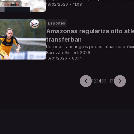
18/02/2026 • 11:08
Esportes
Amazonas regulariza oito atle
transferban
Reforços aurinegros podem atuar no próx
Barezão Sicredi 2026
16/01/2026 • 08:14
1
2
3
4
5
6
...
17