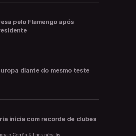
rpresa pelo Flamengo após
residente
 Europa diante do mesmo teste
ria inicia com recorde de clubes
mpaio Corrêa-RJ nos pênaltis