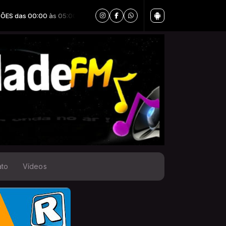
00 às 05:00
ato
Vídeos