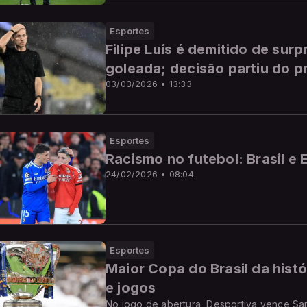
Esportes
Filipe Luís é demitido de su
goleada; decisão partiu do p
03/03/2026 • 13:33
Esportes
Racismo no futebol: Brasil e
24/02/2026 • 08:04
Esportes
Maior Copa do Brasil da histó
e jogos
No jogo de abertura, Desportiva vence Sa