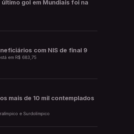
; último gol em Mundiais foi na
neficiários com NIS de final 9
 está em R$ 683,75
m os mais de 10 mil contemplados
ralímpico e Surdolímpico