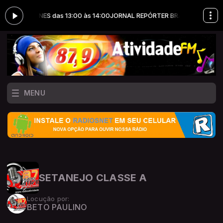
om LÉO NUNES das 13:00 às 14:00
JORNAL REPÓRTER BRASIL com LÉO NU
MENU
SETANEJO CLASSE A
Locução por:
BETO PAULINO