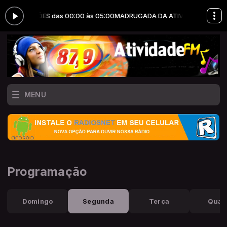
 PRODUÇÕES das 00:00 às 05:00
MADRUGADA DA ATIVIDADE com JOTA
MENU
Programação
Domingo
Segunda
Terça
Quar