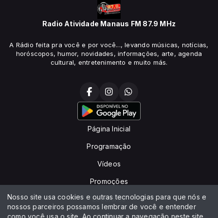
Radio Atividade Manaus FM 87.9 MHz
A Rádio feita pra você e por você..., levando músicas, notícias,
horóscopos, humor, novidades, informações, arte, agenda
cultural, entretenimento e muito más.
Página Inicial
Programação
Vídeos
Promoções
Nosso site usa cookies e outras tecnologias para que nós e
Locutores
nossos parceiros possamos lembrar de você e entender
como você usa o site. Ao continuar a navegação neste site
Contato