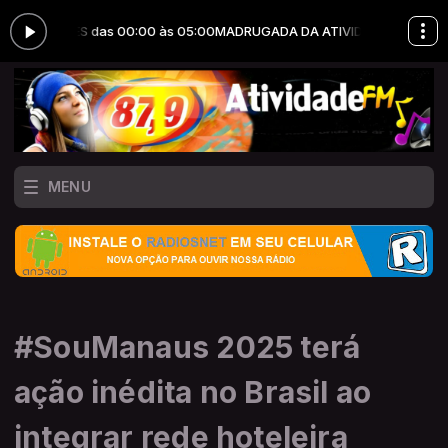
ÇÕES das 00:00 às 05:00
MADRUGADA DA ATIVIDADE com JOTA ERRY 
MENU
#SouManaus 2025 terá
ação inédita no Brasil ao
integrar rede hoteleira