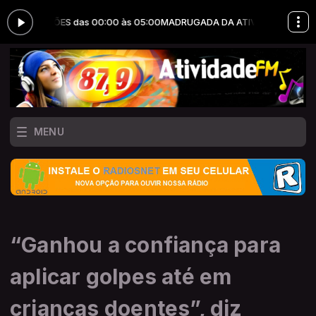
ODUÇÕES das 00:00 às 05:00
MADRUGADA DA ATIVIDADE com JOTA ERR
MENU
“Ganhou a confiança para
aplicar golpes até em
crianças doentes”, diz